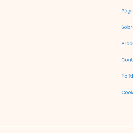
e
*
Págin
Sobr
Prod
Cont
Polít
Cook