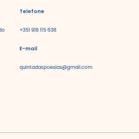
Telefone
do
+351 918 115 638
E-mail
quintadaspoesias@gmail.com