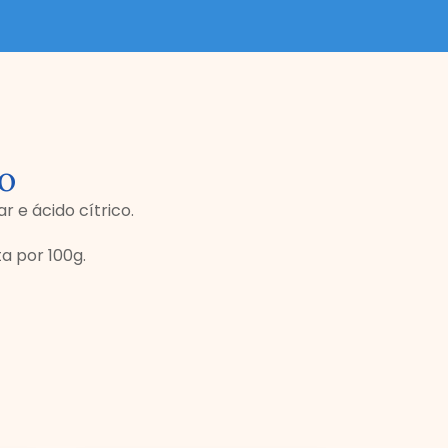
o
r e ácido cítrico.
a por 100g.