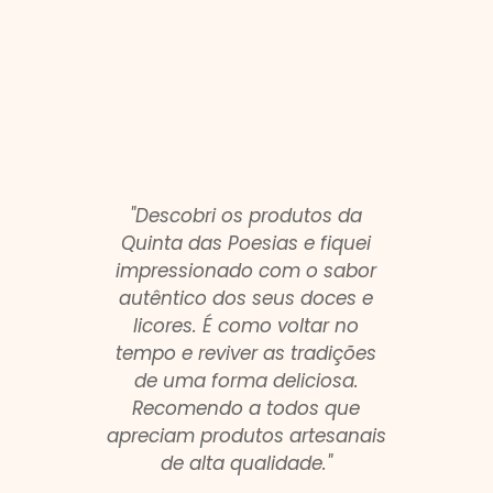
"Descobri os produtos da
"A Qu
Quinta das Poesias e fiquei
ofere
impressionado com o sabor
mas 
autêntico dos seus doces e
c
licores. É como voltar no
susten
tempo e reviver as tradições
Sa
de uma forma deliciosa.
produ
Recomendo a todos que
e rot
apreciam produtos artesanais
de alta qualidade."